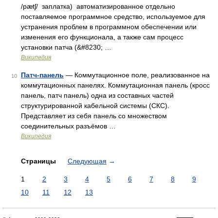
/pætʃ/ заплатка) автоматизированное отдельно
поставляемое программное средство, используемое для
устранения проблем в программном обеспечении или
изменения его функционала, а также сам процесс
установки патча (&#8230; …
Википедия
Патч-панель
— Коммутационное поле, реализованное на
10
коммутационных панелях. Коммутационная панель (кросс
панель, патч панель) одна из составных частей
структурированной кабельной системы (СКС).
Представляет из себя панель со множеством
соединительных разъёмов …
Википедия
Страницы
Следующая
→
1
2
3
4
5
6
7
8
9
10
11
12
13