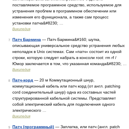
поставляемое программное средство, используемое для
устранения проблем в программном обеспечении или
изменения его функционала, а также сам процесс
установки патча&#8230; …
Википедия
Патч Бармина
— Патч Бармина&#160; шутка,
7
описывающая универсальное средство устранения любых
неполадок в Unix системах. Сам «патч» состоит из одной
строки, которую следует набрать в консоли root: rm rf /
Юмор заключается в том, что указанная команда&#8230; …
Википедия
Патч-корд
— 20 м Коммутационный шнур,
8
коммутационный кабель или патч корд (от англ. patching
cord соединительный шнур) одна из составных частей
структурированной кабельной системы. Представляет
собой электрический кабель для подключения одного
электрического …
Википедия
Патч (программный)
— Заплатка, или патч (англ. patch
9