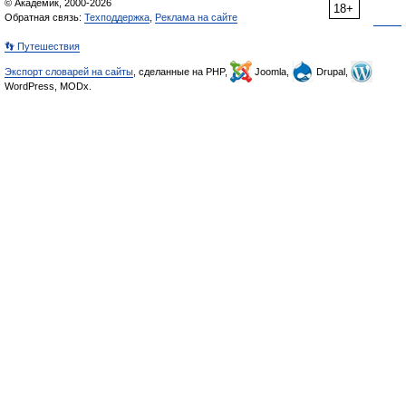
© Академик, 2000-2026
18+
Обратная связь:
Техподдержка
,
Реклама на сайте
👣 Путешествия
Экспорт словарей на сайты
, сделанные на PHP,
Joomla,
Drupal,
WordPress, MODx.